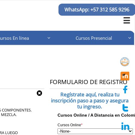
WhatsApp: +57 312 585 9296

ursos En línea
Cursos Presencial


FORMULARIO DE REGISTRO


Regístrate aquí, realiza tu
inscripción paso a paso y asegura
tu ingreso.

US COMPONENTES.
 MEZCLA.

ARA LUEGO