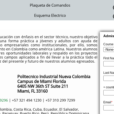
Plaqueta de Comandos
Esquema Electrico
cación con énfasis en el sector técnico, nuestro objetivo
 una forma práctica a jóvenes y adultos con ayuda de
to empresariales como institucionales, por ello, somos
anto en Colombia como américa Latina. Nuestros alumnos
es oportunidades laborales y respaldo en los proyectos
s campos aplicados a fin de llevar a la práctica todo el
iz del presente y futuro de nuestros alumnos egresados.
Politecnico Industrial Nueva Colombia
Campus de Miami Florida​
6405 NW 36th ST Suite 211
Miami, FL 33160
 9296
| +57 321 494 1230 | +57 310 299 7299
Colombia, Costa Rica, Cuba, Ecuador, El Salvador,
 Paraguay, Puerto Rico, Perú, República Dominicana,