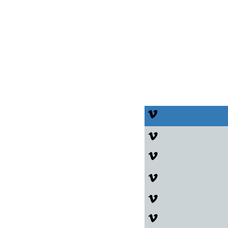





