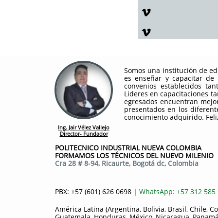


Somos una institución de edu
es enseñar y capacitar de
convenios establecidos tan
Lideres en capacitaciones t
egresados encuentran mejor
presentados en los diferente
conocimiento adquirido. Fel
Ing. Jair Vélez Vallejo
Director- Fundador
POLITECNICO INDUSTRIAL NUEVA COLOMBIA
FORMAMOS LOS TÉCNICOS DEL NUEVO MILENIO
Cra 28 # 8-94, Ricaurte, Bogotá dc, Colombia
PBX: +57 (601) 626 0698 |
WhatsApp: +57 312 585
América Latina (Argentina, Bolivia, Brasil, Chile, 
Guatemala, Honduras, México, Nicaragua, Panamá,