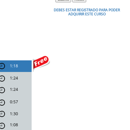
DEBES ESTAR REGISTRADO PARA PODER
ADQUIRIR ESTE CURSO
1:18

1:24

1:24

0:57

1:30

1:08
