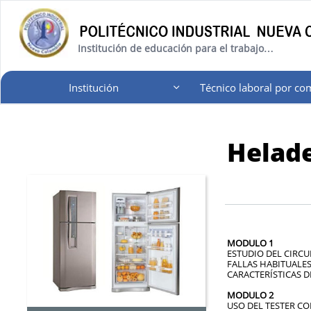
Institución de educación para el trabajo…
Institución
Técnico laboral por co

Helad
TE
MODULO 1
ESTUDIO DEL CIRC
FALLAS HABITUALES
CARACTERÍSTICAS D
MODULO 2
USO DEL TESTER C