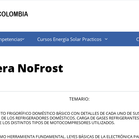
mpetencias
Cursos Energía Solar Practicos
C


era NoFrost
MARIO:
UITO FRIGORÍFICO DOMÉSTICO BÁSICO CON DETALLES DE CADA UNO DE S
 DE LOS REFRIGERADORES DOMÉSTICOS. CARGA DE GASES REFRIGERANTES
E LOS DISTINTOS TIPOS DE MOTOCOMPRESORES UTILIZADOS.
OMO HERRAMIENTA FUNDAMENTAL. LEYES BÁSICAS DE LA ELECTRÓNICA P