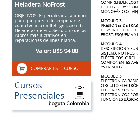
COMPRENDER LOS MO
Heladera NoFrost
DE HELADERAS CON
MONOFÁSICOS. MEJ
OBJETIVOS: Especializar al alumno
para que pueda desempeñarse
MODULO 3
como técnico en Refrigeración de
PRESIONES DE TRAB
DESARROLLO DEL GA
Heladeras de Frío Seco. Uno de los
FROST. ESQUEMA Y
rubros más lucrativos en
reparaciones de línea blanca.
MODULO 4
DESCRIPCIÓN Y FU
Valor: U$S 94.00
SISTEMA NO FROST
ELÉCTRICOS. CIRCU
COMPONENTES AVER
AVERIADOS.

COMPRAR ESTE CURSO
MODULO 5
ELECTRÓNICA BÁSI
Cursos
CIRCUITO ELECTRÓ

ELECTRÓNICOS. SO
Presenciales
ELECTRÓNICOS POR
FUNCIONES BÁSICAS
bogota Colombia