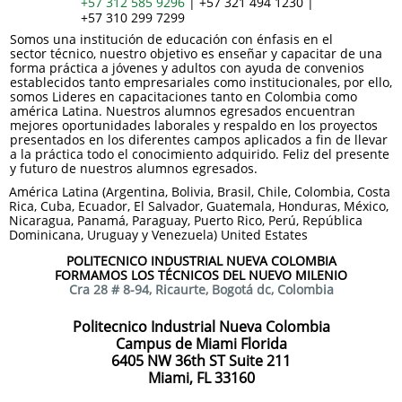
+57 312 585 9296
| +57 321 494 1230 |
+57 310 299 7299
Somos una institución de educación con énfasis en el
sector técnico, nuestro objetivo es enseñar y capacitar de una
forma práctica a jóvenes y adultos con ayuda de convenios
establecidos tanto empresariales como institucionales, por ello,
somos Lideres en capacitaciones tanto en Colombia como
américa Latina. Nuestros alumnos egresados encuentran
mejores oportunidades laborales y respaldo en los proyectos
presentados en los diferentes campos aplicados a fin de llevar
a la práctica todo el conocimiento adquirido. Feliz del presente
y futuro de nuestros alumnos egresados.
América Latina (Argentina, Bolivia, Brasil, Chile, Colombia, Costa
Rica, Cuba, Ecuador, El Salvador, Guatemala, Honduras, México,
Nicaragua, Panamá, Paraguay, Puerto Rico, Perú, República
Dominicana, Uruguay y Venezuela) United Estates
POLITECNICO INDUSTRIAL NUEVA COLOMBIA
FORMAMOS LOS TÉCNICOS DEL NUEVO MILENIO
Cra 28 # 8-94, Ricaurte, Bogotá dc, Colombia
Politecnico Industrial Nueva Colombia
Campus de Miami Florida​
6405 NW 36th ST Suite 211
Miami, FL 33160