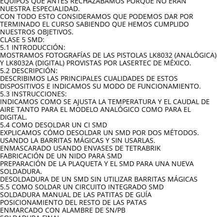
EQUIPOS QUE ANTES RECHAZÁBAMOS PORQUE NO ERAN
NUESTRA ESPECIALIDAD.
CON TODO ESTO CONSIDERAMOS QUE PODEMOS DAR POR
TERMINADO EL CURSO SABIENDO QUE HEMOS CUMPLIDO
NUESTROS OBJETIVOS.
CLASE 5 SMD:
5.1 INTRODUCCIÓN:
MOSTRAMOS FOTOGRAFÍAS DE LAS PISTOLAS LK8032 (ANALÓGICA)
Y LK8032A (DIGITAL) PROVISTAS POR LASERTEC DE MÉXICO.
5.2 DESCRIPCIÓN:
DESCRIBIMOS LAS PRINCIPALES CUALIDADES DE ESTOS
DISPOSITIVOS E INDICAMOS SU MODO DE FUNCIONAMIENTO.
5.3 INSTRUCCIONES:
INDICAMOS COMO SE AJUSTA LA TEMPERATURA Y EL CAUDAL DE
AIRE TANTO PARA EL MODELO ANALÓGICO COMO PARA EL
DIGITAL.
5.4 COMO DESOLDAR UN CI SMD
EXPLICAMOS CÓMO DESOLDAR UN SMD POR DOS MÉTODOS.
USANDO LA BARRITAS MÁGICAS Y SIN USARLAS.
ENMASCARADO USANDO ENVASES DE TETRABRIK
FABRICACIÓN DE UN NIDO PARA SMD
PREPARACIÓN DE LA PLAQUETA Y EL SMD PARA UNA NUEVA
SOLDADURA.
DESOLDADURA DE UN SMD SIN UTILIZAR BARRITAS MÁGICAS
5.5 COMO SOLDAR UN CIRCUITO INTEGRADO SMD
SOLDADURA MANUAL DE LAS PATITAS DE GUÍA
POSICIONAMIENTO DEL RESTO DE LAS PATAS
ENMARCADO CON ALAMBRE DE SN/PB