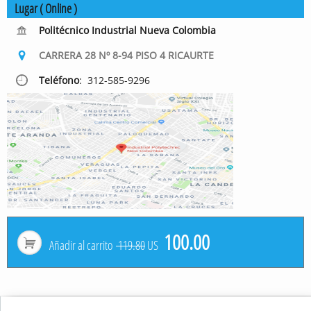
Lugar ( Online )
Politécnico Industrial Nueva Colombia

CARRERA 28 Nº 8-94 PISO 4 RICAURTE

Teléfono
​​: 312-585-9296

100.00

Añadir al carrito
119.80
US