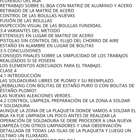
FLUXEADO DEL BGA
RETRABAJO SOBRE EL BGA CON MATRIZ DE ALUMINIO Y ACERO
RETIRADO DE LA MATRIZ DE ACERO
CONTROL DE LAS BOLILLAS NUEVAS
FUSIÓN DE LAS BOLILLAS
INSPECCIÓN VISUAL DE LAS BOLILLAS FUNDIDAS.
3.4 VARIANTES DEL METODO
ESTENSILES EN LUGAR DE MATRIZ DE ACERO
PISTOLAS SIN CONTROL DEL FLUJO DEL CHORRO DE AIRE
ESTAÑO EN ALAMBRE EN LUGAR DE BOLITAS
3.5 CONCLUSIONES
CONSEJOS FINALES SOBRE LA SIMPLICIDAD DE LOS TRABAJOS
REALIZADOS SI SE POSEEN
LOS ELEMENTOS ADECUADOS PARA EL TRABAJO.
CLASE 4
4.1 INTRODUCCIÓN
LAS SOLDADURAS LIBRES DE PLOMO Y SU REEMPLAZO.
¿REBALLING CON BOLITAS DE ESTAÑO PURO O CON BOLITAS DE
ESTAÑO-PLOMO?.
LAS NUEVAS ALEACIONES VERDES.
4.2 CONTROL, LIMPIEZA, PREPARACIÓN DE LA ZONA A SOLDAR
Y SOLDADURA
AUNQUE LA ZONA DE LA PLAQUETA DONDE VAMOS A SOLDAR EL
BGA YA FUE LIMPIADA UN POCO ANTES DE REALIZAR LA
OPERACIÓN DE SOLDADURA SE DEBE PROCEDER A UNA NUEVA
LIMPIEZA CON OTROS LIMPIADORES Y UNA OBSERVACIÓN
DETALLADA DE TODAS LAS ISLAS DE LA PLAQUETA Y LUEGO UN
ÚLTIMO UN FLUXEADO.