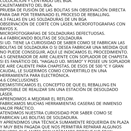
COLOCACIÓN Y CENTRADO DEL BGA.
CALENTAMIENTO DEL BGA.
PRUEBA DE FUSIÓN DE LAS BOLITAS SIN OBSERVACIÓN DIRECTA
PARA DAR POR TERMINADO EL PROCESO DE REBALLING.
4.3 FALLAS EN LAS SOLDADURAS DE UN BGA
OBSERVACIÓN DE CORTE CON LÁSER, MICROFOTOGRAFIAS CON
RAYOS X.
MICROFOTOGRAFIAS DE SOLDADURAS DEFECTUOSAS.
4.4 FABRICANDO BOLITAS DE SOLDADURA
SI UD. TIENE LA CURIOSIDAD DE SABER COMO SE FABRICAN LAS
BOLITAS DE SOLDADURA O SI DESEA FABRICAR UNA MEDIDA QUE
NO PUEDE CONSEGUIR, AQUÍ LE INDICAMOS EL PROCEDIMIENTO.
4.5 GENERADOR DE AIRE CALIENTE CON SOPLADOR DE CHAPISTA
SI ES FANÁTICO DEL “HAGALO UD. MISMO” Y POSEE UN SOPLADOR
DE AIRE CALIENTE PARA CHAPISTAS, DE ESOS DE 500 ºC Y GRAN
CAUDAL, LE SUGERIMOS COMO CONVERTIRLO EN UNA
HERRAMIENTA PARA ELECTRÓNICA.
4.6 CONCLUSIONES
DESMISTIFICAMOS EL CONCEPTO DE QUE EL REBALLING EN
IMPOSIBLE DE REALIZAR SIN UNA ESTACIÓN DE DESOLDADO
LÁSER.
APRENDIMOS A MEJORAR EL REFLOW.
FABRICAMOS MUCHAS HERRAMIENTAS CASERAS DE INMENSO
VALOR PRÁCTICO.
ATENDIMOS NUESTRA CURIOSIDAD POR SABER COMO SE
FABRICAN LAS BOLITAS DE SOLDADURA.
Y APRENDIMOS UNA TÉCNICA SUMAMENTE REQUERIDA EN PLAZA
Y MUY BIEN PAGADA QUE NOS PERMITIRÁ REPARAR ALGUNOS