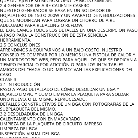
QUE UD. AJUSTE SU MICROSCOPIO DE MODO SIMILAR.
2.4 GENERADOR DE AIRE CALIENTE CASERO
NUESTRO GENERADOR SE BASA EN UN SOLDADOR DE
HOJALATERO DE 150 O 200W Y UN APARATO DE NEBULIZACIONES
QUE SE MODIFICAN PARA LOGRAR UN CHORRO DE AIRE
ADECUADO PARA REBALLING O REFLOW.
LE EXPLICAMOS TODOS LOS DETALLES EN UNA DESCRIPCIÓN PASO
A PASO PARA LA CONSTRUCCIÓN DE ESTA SENCILLA
HERRAMIENTA.
2.5 CONCLUSIONES
APRENDIMOS A EQUIPARNOS A UN BAJO COSTO. NUESTRO
CONSEJO ES COMPRAR POR LO MENOS UNA PISTOLA DE CALOR Y
UN MICROSCOPIO WEB, PERO PARA AQUELLOS QUE SE DEDICAN A
TIEMPO PARCIAL O POR AFICCIÓN O PARA LOS INFALTABLES
AMIGOS DEL “HAGALO UD. MISMO” VAN LAS EXPLICACIONES DEL
CASO.
CLASE 3
3.1 INTRODUCCIÓN
PASO A PASO DETALLADO DE CÓMO DESOLDAR UN BGA Y
DEJARLO LIMPIO Y COMO LIMPIAR LA PLAQUETA PARA SOLDAR
UNO NUEVO, O EL MISMO REPROCESADO.
DETALLES CONSTRUCTIVOS DE UN BGA CON FOTOGRAFÍAS DE LA
SUBPLAQUETA DEL MISMO.
3.2 DESOLDADURA DE UN BGA
CALENTAMIENTO CON ENMASCARADO
LIMPIEZA DE LA PLAQUETA DE CIRCUITO IMPRESO
LIMPIEZA DEL BGA
INSPECCIÓN VISUAL DEL BGA