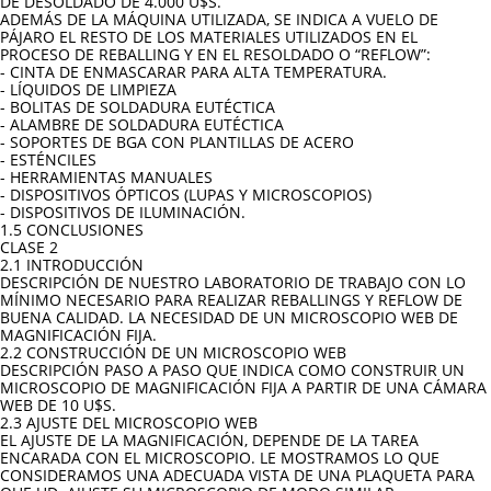
DE DESOLDADO DE 4.000 U$S.
ADEMÁS DE LA MÁQUINA UTILIZADA, SE INDICA A VUELO DE
PÁJARO EL RESTO DE LOS MATERIALES UTILIZADOS EN EL
PROCESO DE REBALLING Y EN EL RESOLDADO O “REFLOW”:
- CINTA DE ENMASCARAR PARA ALTA TEMPERATURA.
- LÍQUIDOS DE LIMPIEZA
- BOLITAS DE SOLDADURA EUTÉCTICA
- ALAMBRE DE SOLDADURA EUTÉCTICA
- SOPORTES DE BGA CON PLANTILLAS DE ACERO
- ESTÉNCILES
- HERRAMIENTAS MANUALES
- DISPOSITIVOS ÓPTICOS (LUPAS Y MICROSCOPIOS)
- DISPOSITIVOS DE ILUMINACIÓN.
1.5 CONCLUSIONES
CLASE 2
2.1 INTRODUCCIÓN
DESCRIPCIÓN DE NUESTRO LABORATORIO DE TRABAJO CON LO
MÍNIMO NECESARIO PARA REALIZAR REBALLINGS Y REFLOW DE
BUENA CALIDAD. LA NECESIDAD DE UN MICROSCOPIO WEB DE
MAGNIFICACIÓN FIJA.
2.2 CONSTRUCCIÓN DE UN MICROSCOPIO WEB
DESCRIPCIÓN PASO A PASO QUE INDICA COMO CONSTRUIR UN
MICROSCOPIO DE MAGNIFICACIÓN FIJA A PARTIR DE UNA CÁMARA
WEB DE 10 U$S.
2.3 AJUSTE DEL MICROSCOPIO WEB
EL AJUSTE DE LA MAGNIFICACIÓN, DEPENDE DE LA TAREA
ENCARADA CON EL MICROSCOPIO. LE MOSTRAMOS LO QUE
CONSIDERAMOS UNA ADECUADA VISTA DE UNA PLAQUETA PARA