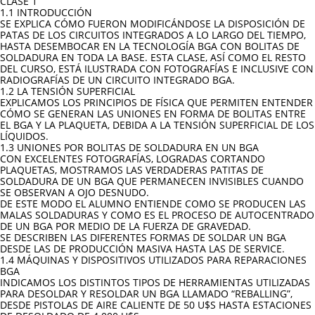
CLASE 1
1.1 INTRODUCCIÓN
SE EXPLICA CÓMO FUERON MODIFICÁNDOSE LA DISPOSICIÓN DE
PATAS DE LOS CIRCUITOS INTEGRADOS A LO LARGO DEL TIEMPO,
HASTA DESEMBOCAR EN LA TECNOLOGÍA BGA CON BOLITAS DE
SOLDADURA EN TODA LA BASE. ESTA CLASE, ASÍ COMO EL RESTO
DEL CURSO, ESTÁ ILUSTRADA CON FOTOGRAFÍAS E INCLUSIVE CON
RADIOGRAFÍAS DE UN CIRCUITO INTEGRADO BGA.
1.2 LA TENSIÓN SUPERFICIAL
EXPLICAMOS LOS PRINCIPIOS DE FÍSICA QUE PERMITEN ENTENDER
CÓMO SE GENERAN LAS UNIONES EN FORMA DE BOLITAS ENTRE
EL BGA Y LA PLAQUETA, DEBIDA A LA TENSIÓN SUPERFICIAL DE LOS
LÍQUIDOS.
1.3 UNIONES POR BOLITAS DE SOLDADURA EN UN BGA
CON EXCELENTES FOTOGRAFÍAS, LOGRADAS CORTANDO
PLAQUETAS, MOSTRAMOS LAS VERDADERAS PATITAS DE
SOLDADURA DE UN BGA QUE PERMANECEN INVISIBLES CUANDO
SE OBSERVAN A OJO DESNUDO.
DE ESTE MODO EL ALUMNO ENTIENDE COMO SE PRODUCEN LAS
MALAS SOLDADURAS Y COMO ES EL PROCESO DE AUTOCENTRADO
DE UN BGA POR MEDIO DE LA FUERZA DE GRAVEDAD.
SE DESCRIBEN LAS DIFERENTES FORMAS DE SOLDAR UN BGA
DESDE LAS DE PRODUCCIÓN MASIVA HASTA LAS DE SERVICE.
1.4 MÁQUINAS Y DISPOSITIVOS UTILIZADOS PARA REPARACIONES
BGA
INDICAMOS LOS DISTINTOS TIPOS DE HERRAMIENTAS UTILIZADAS
PARA DESOLDAR Y RESOLDAR UN BGA LLAMADO “REBALLING”,
DESDE PISTOLAS DE AIRE CALIENTE DE 50 U$S HASTA ESTACIONES